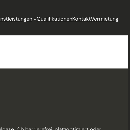
enstleistungen
Qualifikationen
Kontakt
Vermietung
oase. Ob barrierefrei, platzoptimiert oder