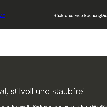
IMA
Rückrufservice Buchung
Di
, stilvoll und staubfrei
rwandeln wir Ihr Badezimmer in eine moderne Wohlfühl